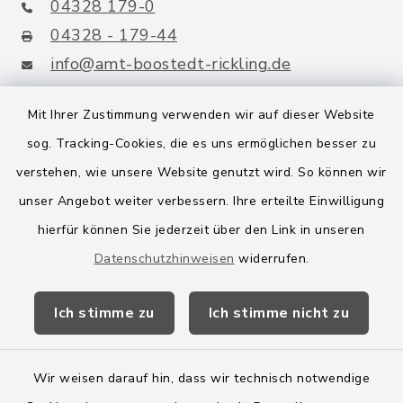
04328 179-0
04328 - 179-44
info@amt-boostedt-rickling.de
Mit Ihrer Zustimmung verwenden wir auf dieser Website
sog. Tracking-Cookies, die es uns ermöglichen besser zu
Quicklinks
verstehen, wie unsere Website genutzt wird. So können wir
Amt Boostedt-Rickling
unser Angebot weiter verbessern. Ihre erteilte Einwilligung
hierfür können Sie jederzeit über den Link in unseren
Amtsbroschüre
Datenschutzhinweisen
widerrufen.
Kreis Segeberg
Ich stimme zu
Ich stimme nicht zu
Wege-Zweckverband
Wir weisen darauf hin, dass wir technisch notwendige