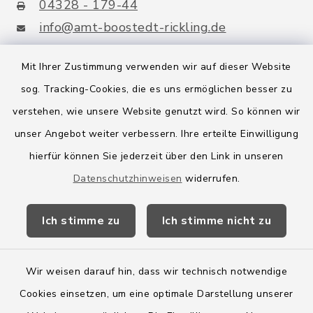
04328 - 179-44
info@amt-boostedt-rickling.de
Mit Ihrer Zustimmung verwenden wir auf dieser Website
sog. Tracking-Cookies, die es uns ermöglichen besser zu
Quicklinks
verstehen, wie unsere Website genutzt wird. So können wir
Amt Boostedt-Rickling
unser Angebot weiter verbessern. Ihre erteilte Einwilligung
hierfür können Sie jederzeit über den Link in unseren
Amtsbroschüre
Datenschutzhinweisen
widerrufen.
Kreis Segeberg
Ich stimme zu
Ich stimme nicht zu
Wege-Zweckverband
Wir weisen darauf hin, dass wir technisch notwendige
Cookies einsetzen, um eine optimale Darstellung unserer