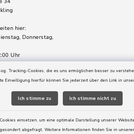
e 34
kling
iten hier:
ienstag, Donnerstag,
2:00 Uhr
og. Tracking-Cookies, die es uns ermöglichen besser zu versteh
ätzlich am Donnerstag:
te Einwilligung hierfür können Sie jederzeit über den Link in uns
8:00 Uhr
 179-0
Ich stimme zu
Ich stimme nicht zu
 - 179-44
amt-boostedt-
Cookies einsetzen, um eine optimale Darstellung unserer Website
e
 gesondert abgefragt. Weitere Informationen finden Sie in unser