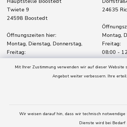
Hauptstelle Boostedt
Dorfstraß
Twiete 9
24635 Ric
24598 Boostedt
Öffnungsze
Öffnungszeiten hier:
Montag, D
Montag, Dienstag, Donnerstag,
Freitag:
Freitag:
08:00 - 1
08:00 - 12:00 Uhr
Mit Ihrer Zustimmung verwenden wir auf dieser Website s
sowie zus
Angebot weiter verbessern. Ihre erteil
sowie zusätzlich am Dienstag:
14:00 - 1
14:00 - 18:00 Uhr
04328
04393 9976-0
04328
04393 9976-50
info@
Wir weisen darauf hin, dass wir technisch notwendige 
rickling.d
info@amt-boostedt-
rickling.de
Dienste wird bei Bedarf