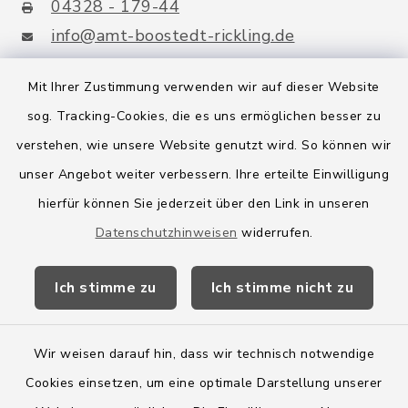
04328 - 179-44
info@amt-boostedt-rickling.de
Mit Ihrer Zustimmung verwenden wir auf dieser Website
sog. Tracking-Cookies, die es uns ermöglichen besser zu
Quicklinks
verstehen, wie unsere Website genutzt wird. So können wir
Amt Boostedt-Rickling
unser Angebot weiter verbessern. Ihre erteilte Einwilligung
hierfür können Sie jederzeit über den Link in unseren
Amtsbroschüre
Datenschutzhinweisen
widerrufen.
Kreis Segeberg
Ich stimme zu
Ich stimme nicht zu
Wege-Zweckverband
Wir weisen darauf hin, dass wir technisch notwendige
Cookies einsetzen, um eine optimale Darstellung unserer