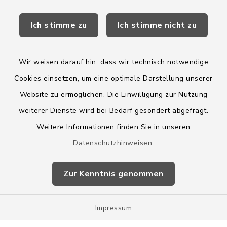
Kreis Segeberg
Ich stimme zu
Ich stimme nicht zu
Wege-Zweckverband
Wir weisen darauf hin, dass wir technisch notwendige
Cookies einsetzen, um eine optimale Darstellung unserer
Website zu ermöglichen. Die Einwilligung zur Nutzung
Kontakt
weiterer Dienste wird bei Bedarf gesondert abgefragt.
Weitere Informationen finden Sie in unseren
Barrierefreiheit
Datenschutzhinweisen
.
Datenschutz
Zur Kenntnis genommen
Impressum
Impressum
Sitemap