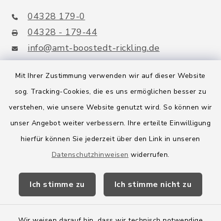
04328 179-0
04328 - 179-44
info@amt-boostedt-rickling.de
Mit Ihrer Zustimmung verwenden wir auf dieser Website
sog. Tracking-Cookies, die es uns ermöglichen besser zu
Quicklinks
verstehen, wie unsere Website genutzt wird. So können wir
Amt Boostedt-Rickling
unser Angebot weiter verbessern. Ihre erteilte Einwilligung
hierfür können Sie jederzeit über den Link in unseren
Amtsbroschüre
Datenschutzhinweisen
widerrufen.
Kreis Segeberg
Ich stimme zu
Ich stimme nicht zu
Wege-Zweckverband
Wir weisen darauf hin, dass wir technisch notwendige