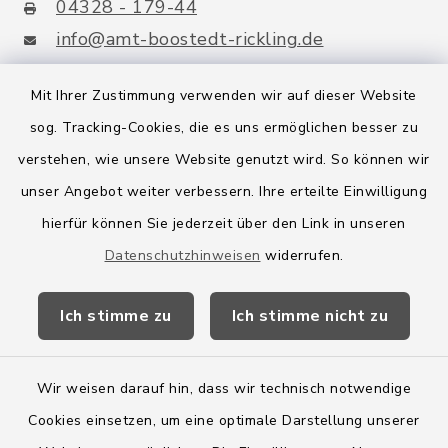
04328 - 179-44
info@amt-boostedt-rickling.de
Mit Ihrer Zustimmung verwenden wir auf dieser Website
sog. Tracking-Cookies, die es uns ermöglichen besser zu
Quicklinks
verstehen, wie unsere Website genutzt wird. So können wir
Amt Boostedt-Rickling
unser Angebot weiter verbessern. Ihre erteilte Einwilligung
hierfür können Sie jederzeit über den Link in unseren
Amtsbroschüre
Datenschutzhinweisen
widerrufen.
Kreis Segeberg
Ich stimme zu
Ich stimme nicht zu
Wege-Zweckverband
Wir weisen darauf hin, dass wir technisch notwendige
Cookies einsetzen, um eine optimale Darstellung unserer