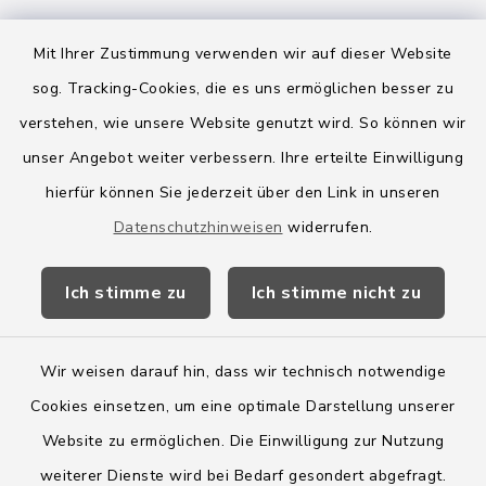
Mit Ihrer Zustimmung verwenden wir auf dieser Website
Quicklinks
sog. Tracking-Cookies, die es uns ermöglichen besser zu
verstehen, wie unsere Website genutzt wird. So können wir
Amt Boostedt-Rickling
unser Angebot weiter verbessern. Ihre erteilte Einwilligung
Amtsbroschüre
hierfür können Sie jederzeit über den Link in unseren
Datenschutzhinweisen
widerrufen.
Kreis Segeberg
Wege-Zweckverband
Ich stimme zu
Ich stimme nicht zu
Wir weisen darauf hin, dass wir technisch notwendige
Cookies einsetzen, um eine optimale Darstellung unserer
Website zu ermöglichen. Die Einwilligung zur Nutzung
Kontakt
weiterer Dienste wird bei Bedarf gesondert abgefragt.