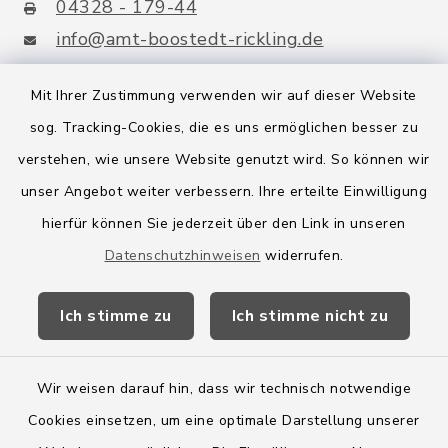
04328 - 179-44
info@amt-boostedt-rickling.de
Mit Ihrer Zustimmung verwenden wir auf dieser Website
sog. Tracking-Cookies, die es uns ermöglichen besser zu
Quicklinks
verstehen, wie unsere Website genutzt wird. So können wir
Amt Boostedt-Rickling
unser Angebot weiter verbessern. Ihre erteilte Einwilligung
hierfür können Sie jederzeit über den Link in unseren
Amtsbroschüre
Datenschutzhinweisen
widerrufen.
Kreis Segeberg
Ich stimme zu
Ich stimme nicht zu
Wege-Zweckverband
Wir weisen darauf hin, dass wir technisch notwendige
Cookies einsetzen, um eine optimale Darstellung unserer