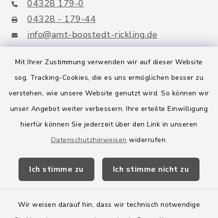
04328 179-0
04328 - 179-44
info@amt-boostedt-rickling.de
Mit Ihrer Zustimmung verwenden wir auf dieser Website
sog. Tracking-Cookies, die es uns ermöglichen besser zu
Quicklinks
verstehen, wie unsere Website genutzt wird. So können wir
Amt Boostedt-Rickling
unser Angebot weiter verbessern. Ihre erteilte Einwilligung
hierfür können Sie jederzeit über den Link in unseren
Amtsbroschüre
Datenschutzhinweisen
widerrufen.
Kreis Segeberg
Ich stimme zu
Ich stimme nicht zu
Wege-Zweckverband
Wir weisen darauf hin, dass wir technisch notwendige