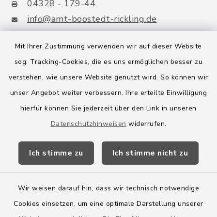
04328 - 179-44
info@amt-boostedt-rickling.de
Mit Ihrer Zustimmung verwenden wir auf dieser Website
sog. Tracking-Cookies, die es uns ermöglichen besser zu
Quicklinks
verstehen, wie unsere Website genutzt wird. So können wir
Amt Boostedt-Rickling
unser Angebot weiter verbessern. Ihre erteilte Einwilligung
hierfür können Sie jederzeit über den Link in unseren
Amtsbroschüre
Datenschutzhinweisen
widerrufen.
Kreis Segeberg
Ich stimme zu
Ich stimme nicht zu
Wege-Zweckverband
Wir weisen darauf hin, dass wir technisch notwendige
Cookies einsetzen, um eine optimale Darstellung unserer