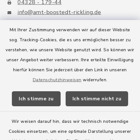
04328 - 179-44
info@amt-boostedt-rickling.de
Mit Ihrer Zustimmung verwenden wir auf dieser Website
sog. Tracking-Cookies, die es uns ermöglichen besser zu
Quicklinks
verstehen, wie unsere Website genutzt wird. So können wir
Amt Boostedt-Rickling
unser Angebot weiter verbessern. Ihre erteilte Einwilligung
hierfür können Sie jederzeit über den Link in unseren
Amtsbroschüre
Datenschutzhinweisen
widerrufen.
Kreis Segeberg
Ich stimme zu
Ich stimme nicht zu
Wege-Zweckverband
Wir weisen darauf hin, dass wir technisch notwendige
Cookies einsetzen, um eine optimale Darstellung unserer