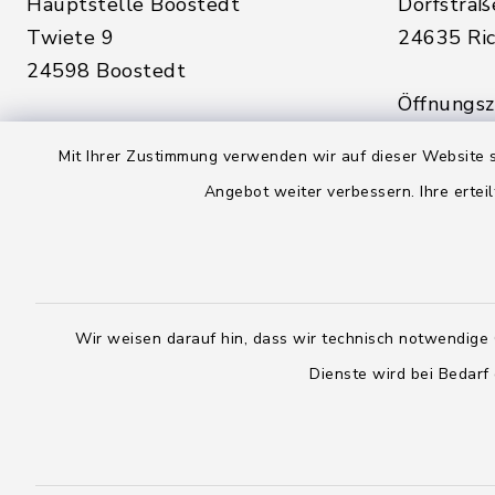
Hauptstelle Boostedt
Dorfstraß
Twiete 9
24635 Ric
24598 Boostedt
Öffnungsze
Öffnungszeiten hier:
Montag, D
Mit Ihrer Zustimmung verwenden wir auf dieser Website s
Montag, Dienstag, Donnerstag,
Freitag:
Angebot weiter verbessern. Ihre erteil
Freitag:
08:00 - 1
08:00 - 12:00 Uhr
sowie zus
sowie zusätzlich am Dienstag:
14:00 - 1
14:00 - 18:00 Uhr
Wir weisen darauf hin, dass wir technisch notwendige 
04328
Dienste wird bei Bedarf
04393 9976-0
04328
04393 9976-50
info@
rickling.d
info@amt-boostedt-
rickling.de