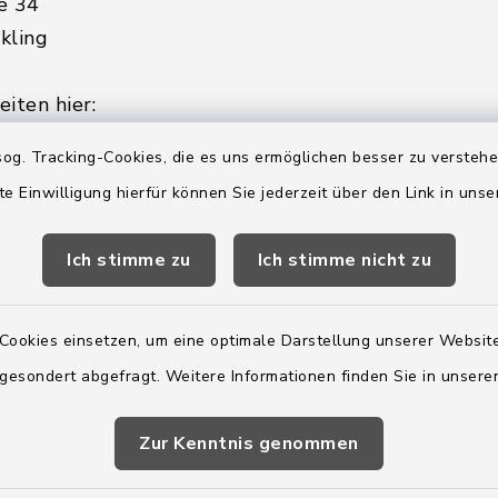
e 34
kling
iten hier:
ienstag, Donnerstag,
og. Tracking-Cookies, die es uns ermöglichen besser zu versteh
te Einwilligung hierfür können Sie jederzeit über den Link in uns
2:00 Uhr
Ich stimme zu
Ich stimme nicht zu
ätzlich am Donnerstag:
8:00 Uhr
Cookies einsetzen, um eine optimale Darstellung unserer Website
 179-0
 gesondert abgefragt. Weitere Informationen finden Sie in unser
 - 179-44
amt-boostedt-
Zur Kenntnis genommen
e