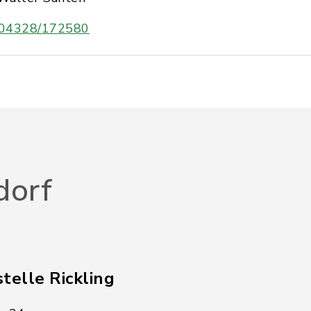
04328/172580
dorf
telle Rickling