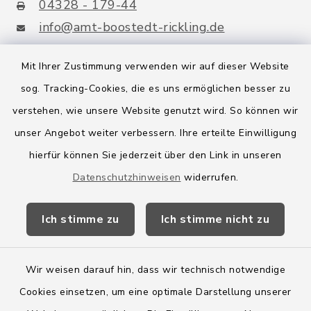
04328 - 179-44
info@amt-boostedt-rickling.de
Mit Ihrer Zustimmung verwenden wir auf dieser Website
sog. Tracking-Cookies, die es uns ermöglichen besser zu
Quicklinks
verstehen, wie unsere Website genutzt wird. So können wir
Amt Boostedt-Rickling
unser Angebot weiter verbessern. Ihre erteilte Einwilligung
hierfür können Sie jederzeit über den Link in unseren
Amtsbroschüre
Datenschutzhinweisen
widerrufen.
Kreis Segeberg
Ich stimme zu
Ich stimme nicht zu
Wege-Zweckverband
Wir weisen darauf hin, dass wir technisch notwendige
Cookies einsetzen, um eine optimale Darstellung unserer