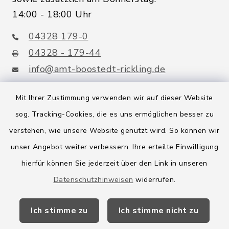
14:00 - 18:00 Uhr
04328 179-0
04328 - 179-44
info@amt-boostedt-rickling.de
Mit Ihrer Zustimmung verwenden wir auf dieser Website
sog. Tracking-Cookies, die es uns ermöglichen besser zu
Quicklinks
verstehen, wie unsere Website genutzt wird. So können wir
Amt Boostedt-Rickling
unser Angebot weiter verbessern. Ihre erteilte Einwilligung
hierfür können Sie jederzeit über den Link in unseren
Amtsbroschüre
Datenschutzhinweisen
widerrufen.
Kreis Segeberg
Ich stimme zu
Ich stimme nicht zu
Wege-Zweckverband