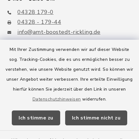
04328 179-0
04328 - 179-44
info@amt-boostedt-rickling.de
Mit Ihrer Zustimmung verwenden wir auf dieser Website
sog. Tracking-Cookies, die es uns ermöglichen besser zu
Quicklinks
verstehen, wie unsere Website genutzt wird. So können wir
Amt Boostedt-Rickling
unser Angebot weiter verbessern. Ihre erteilte Einwilligung
hierfür können Sie jederzeit über den Link in unseren
Amtsbroschüre
Datenschutzhinweisen
widerrufen.
Kreis Segeberg
Ich stimme zu
Ich stimme nicht zu
Wege-Zweckverband