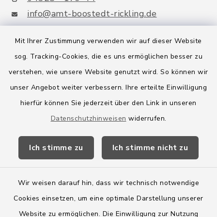
info@amt-boostedt-rickling.de
Mit Ihrer Zustimmung verwenden wir auf dieser Website
sog. Tracking-Cookies, die es uns ermöglichen besser zu
Quicklinks
verstehen, wie unsere Website genutzt wird. So können wir
Amt Boostedt-Rickling
unser Angebot weiter verbessern. Ihre erteilte Einwilligung
hierfür können Sie jederzeit über den Link in unseren
Amtsbroschüre
Datenschutzhinweisen
widerrufen.
Kreis Segeberg
Ich stimme zu
Ich stimme nicht zu
Wege-Zweckverband
Wir weisen darauf hin, dass wir technisch notwendige
Cookies einsetzen, um eine optimale Darstellung unserer
Website zu ermöglichen. Die Einwilligung zur Nutzung