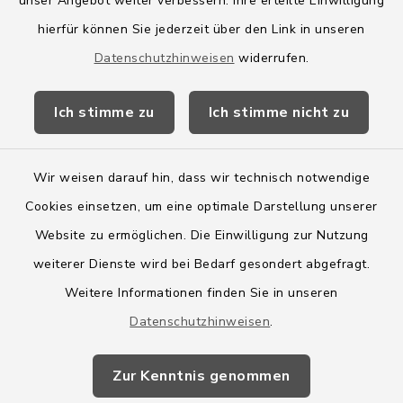
Amt Boostedt-Rickling
unser Angebot weiter verbessern. Ihre erteilte Einwilligung
hierfür können Sie jederzeit über den Link in unseren
Amtsbroschüre
Datenschutzhinweisen
widerrufen.
Kreis Segeberg
Ich stimme zu
Ich stimme nicht zu
Wege-Zweckverband
Wir weisen darauf hin, dass wir technisch notwendige
Cookies einsetzen, um eine optimale Darstellung unserer
Website zu ermöglichen. Die Einwilligung zur Nutzung
Kontakt
weiterer Dienste wird bei Bedarf gesondert abgefragt.
Weitere Informationen finden Sie in unseren
Barrierefreiheit
Datenschutzhinweisen
.
Datenschutz
Zur Kenntnis genommen
Impressum