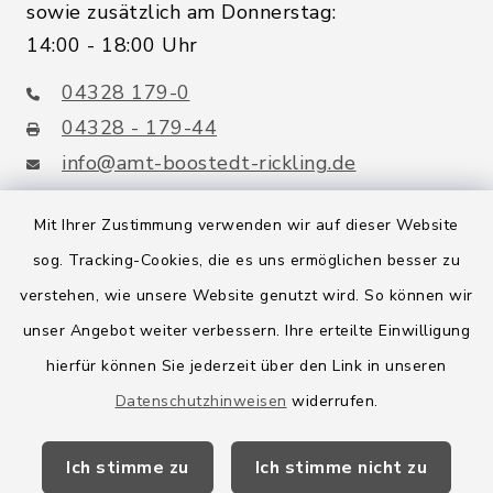
sowie zusätzlich am Donnerstag:
14:00 - 18:00 Uhr
04328 179-0
04328 - 179-44
info@amt-boostedt-rickling.de
Mit Ihrer Zustimmung verwenden wir auf dieser Website
sog. Tracking-Cookies, die es uns ermöglichen besser zu
Quicklinks
verstehen, wie unsere Website genutzt wird. So können wir
Amt Boostedt-Rickling
unser Angebot weiter verbessern. Ihre erteilte Einwilligung
hierfür können Sie jederzeit über den Link in unseren
Amtsbroschüre
Datenschutzhinweisen
widerrufen.
Kreis Segeberg
Ich stimme zu
Ich stimme nicht zu
Wege-Zweckverband