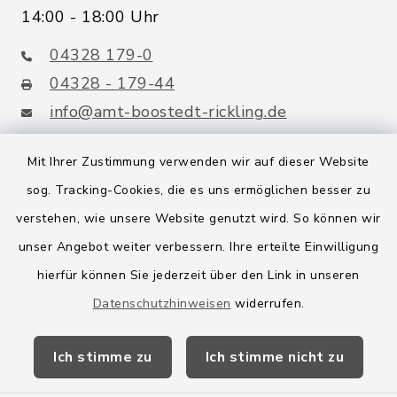
14:00 - 18:00 Uhr
04328 179-0
04328 - 179-44
info@amt-boostedt-rickling.de
Mit Ihrer Zustimmung verwenden wir auf dieser Website
sog. Tracking-Cookies, die es uns ermöglichen besser zu
Quicklinks
verstehen, wie unsere Website genutzt wird. So können wir
Amt Boostedt-Rickling
unser Angebot weiter verbessern. Ihre erteilte Einwilligung
hierfür können Sie jederzeit über den Link in unseren
Amtsbroschüre
Datenschutzhinweisen
widerrufen.
Kreis Segeberg
Ich stimme zu
Ich stimme nicht zu
Wege-Zweckverband