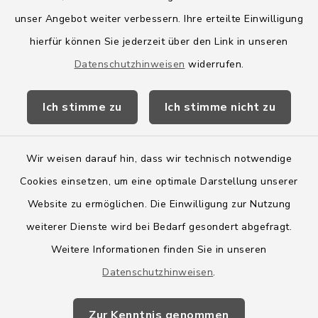
Amt Boostedt-Rickling
unser Angebot weiter verbessern. Ihre erteilte Einwilligung
hierfür können Sie jederzeit über den Link in unseren
Amtsbroschüre
Datenschutzhinweisen
widerrufen.
Kreis Segeberg
Ich stimme zu
Ich stimme nicht zu
Wege-Zweckverband
Wir weisen darauf hin, dass wir technisch notwendige
Cookies einsetzen, um eine optimale Darstellung unserer
Website zu ermöglichen. Die Einwilligung zur Nutzung
Kontakt
weiterer Dienste wird bei Bedarf gesondert abgefragt.
Weitere Informationen finden Sie in unseren
Barrierefreiheit
Datenschutzhinweisen
.
Datenschutz
Zur Kenntnis genommen