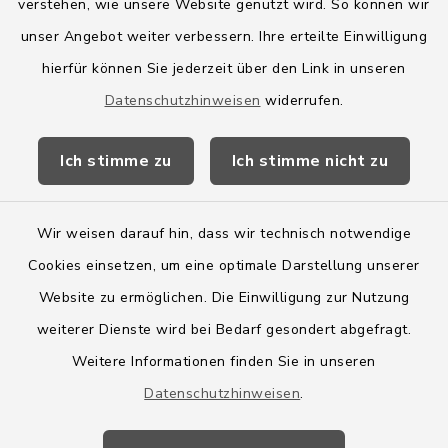
verstehen, wie unsere Website genutzt wird. So können wir
Amt Boostedt-Rickling
unser Angebot weiter verbessern. Ihre erteilte Einwilligung
hierfür können Sie jederzeit über den Link in unseren
Amtsbroschüre
Datenschutzhinweisen
widerrufen.
Kreis Segeberg
Ich stimme zu
Ich stimme nicht zu
Wege-Zweckverband
Wir weisen darauf hin, dass wir technisch notwendige
Cookies einsetzen, um eine optimale Darstellung unserer
Website zu ermöglichen. Die Einwilligung zur Nutzung
Kontakt
weiterer Dienste wird bei Bedarf gesondert abgefragt.
Weitere Informationen finden Sie in unseren
Barrierefreiheit
Datenschutzhinweisen
.
Datenschutz