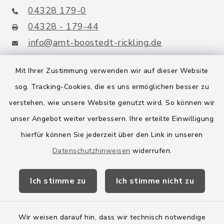
04328 179-0
04328 - 179-44
info@amt-boostedt-rickling.de
Mit Ihrer Zustimmung verwenden wir auf dieser Website
sog. Tracking-Cookies, die es uns ermöglichen besser zu
Quicklinks
verstehen, wie unsere Website genutzt wird. So können wir
Amt Boostedt-Rickling
unser Angebot weiter verbessern. Ihre erteilte Einwilligung
hierfür können Sie jederzeit über den Link in unseren
Amtsbroschüre
Datenschutzhinweisen
widerrufen.
Kreis Segeberg
Ich stimme zu
Ich stimme nicht zu
Wege-Zweckverband
Wir weisen darauf hin, dass wir technisch notwendige