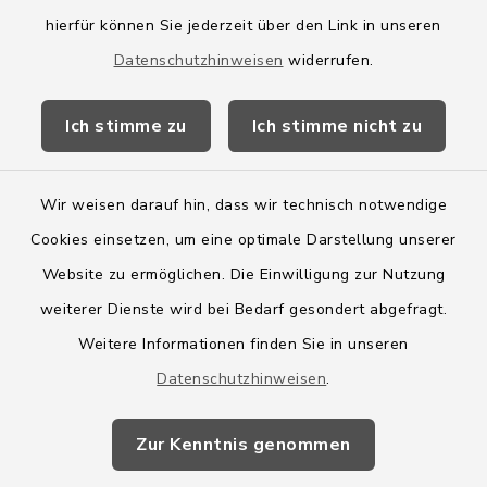
hierfür können Sie jederzeit über den Link in unseren
Amtsbroschüre
Datenschutzhinweisen
widerrufen.
Kreis Segeberg
Ich stimme zu
Ich stimme nicht zu
Wege-Zweckverband
Wir weisen darauf hin, dass wir technisch notwendige
Cookies einsetzen, um eine optimale Darstellung unserer
Website zu ermöglichen. Die Einwilligung zur Nutzung
Kontakt
weiterer Dienste wird bei Bedarf gesondert abgefragt.
Weitere Informationen finden Sie in unseren
Barrierefreiheit
Datenschutzhinweisen
.
Datenschutz
Zur Kenntnis genommen
Impressum