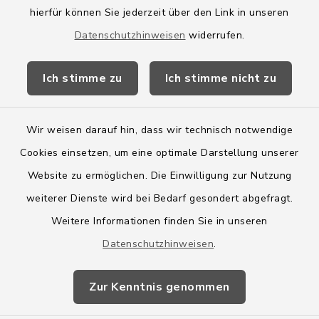
hierfür können Sie jederzeit über den Link in unseren
Amtsbroschüre
Datenschutzhinweisen
widerrufen.
Kreis Segeberg
Ich stimme zu
Ich stimme nicht zu
Wege-Zweckverband
Wir weisen darauf hin, dass wir technisch notwendige
Cookies einsetzen, um eine optimale Darstellung unserer
Website zu ermöglichen. Die Einwilligung zur Nutzung
Kontakt
weiterer Dienste wird bei Bedarf gesondert abgefragt.
Weitere Informationen finden Sie in unseren
Barrierefreiheit
Datenschutzhinweisen
.
Datenschutz
Zur Kenntnis genommen
Impressum