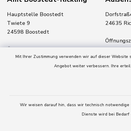
Hauptstelle Boostedt
Dorfstraß
Twiete 9
24635 Ric
24598 Boostedt
Öffnungsze
Öffnungszeiten hier:
Montag, D
Mit Ihrer Zustimmung verwenden wir auf dieser Website s
Montag, Dienstag, Donnerstag,
Freitag:
Angebot weiter verbessern. Ihre erteil
Freitag:
08:00 - 1
08:00 - 12:00 Uhr
sowie zus
sowie zusätzlich am Dienstag:
14:00 - 1
14:00 - 18:00 Uhr
Wir weisen darauf hin, dass wir technisch notwendige 
04328
04393 9976-0
Dienste wird bei Bedarf
04328
04393 9976-50
info@