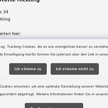
e 34
kling
iten hier:
ienstag, Donnerstag,
og. Tracking-Cookies, die es uns ermöglichen besser zu versteh
te Einwilligung hierfür können Sie jederzeit über den Link in uns
2:00 Uhr
Ich stimme zu
Ich stimme nicht zu
ätzlich am Donnerstag:
8:00 Uhr
Cookies einsetzen, um eine optimale Darstellung unserer Website
 179-0
 gesondert abgefragt. Weitere Informationen finden Sie in unser
 - 179-44
amt-boostedt-