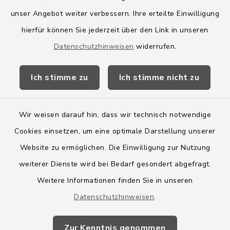
Amt Boostedt-Rickling
unser Angebot weiter verbessern. Ihre erteilte Einwilligung
hierfür können Sie jederzeit über den Link in unseren
Amtsbroschüre
Datenschutzhinweisen
widerrufen.
Kreis Segeberg
Ich stimme zu
Ich stimme nicht zu
Wege-Zweckverband
Wir weisen darauf hin, dass wir technisch notwendige
Cookies einsetzen, um eine optimale Darstellung unserer
Website zu ermöglichen. Die Einwilligung zur Nutzung
Kontakt
weiterer Dienste wird bei Bedarf gesondert abgefragt.
Weitere Informationen finden Sie in unseren
Barrierefreiheit
Datenschutzhinweisen
.
Datenschutz
Zur Kenntnis genommen