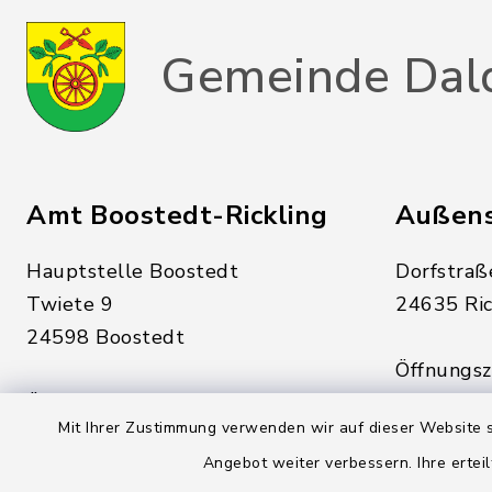
Gemeinde Dal
Amt Boostedt-Rickling
Außens
Hauptstelle Boostedt
Dorfstraß
Twiete 9
24635 Ric
24598 Boostedt
Öffnungsze
Öffnungszeiten hier:
Montag, D
Mit Ihrer Zustimmung verwenden wir auf dieser Website s
Montag, Dienstag, Donnerstag,
Freitag:
Angebot weiter verbessern. Ihre erteil
Freitag:
08:00 - 1