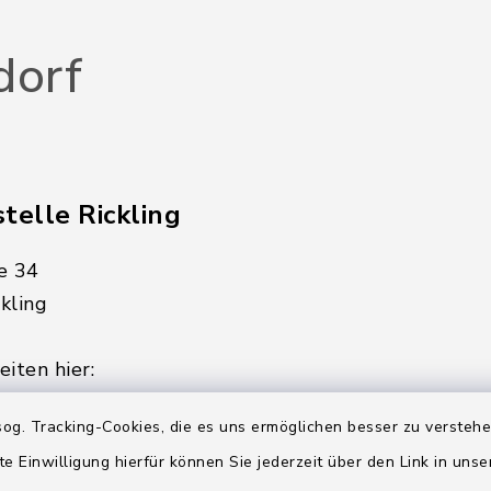
dorf
telle Rickling
e 34
kling
iten hier:
ienstag, Donnerstag,
og. Tracking-Cookies, die es uns ermöglichen besser zu versteh
te Einwilligung hierfür können Sie jederzeit über den Link in uns
2:00 Uhr