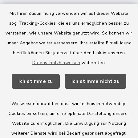
Mit Ihrer Zustimmung verwenden wir auf dieser Website
sog. Tracking-Cookies, die es uns ermöglichen besser zu
Quicklinks
verstehen, wie unsere Website genutzt wird. So können wir
Amt Boostedt-Rickling
unser Angebot weiter verbessern. Ihre erteilte Einwilligung
hierfür können Sie jederzeit über den Link in unseren
Amtsbroschüre
Datenschutzhinweisen
widerrufen.
Kreis Segeberg
Ich stimme zu
Ich stimme nicht zu
Wege-Zweckverband
Wir weisen darauf hin, dass wir technisch notwendige
Cookies einsetzen, um eine optimale Darstellung unserer
Website zu ermöglichen. Die Einwilligung zur Nutzung
Kontakt
weiterer Dienste wird bei Bedarf gesondert abgefragt.