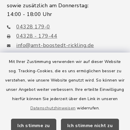
sowie zusätzlich am Donnerstag:
14:00 - 18:00 Uhr
04328 179-0
04328 - 179-44
info@amt-boostedt-rickling.de
Mit Ihrer Zustimmung verwenden wir auf dieser Website
sog. Tracking-Cookies, die es uns ermöglichen besser zu
Quicklinks
verstehen, wie unsere Website genutzt wird. So können wir
Amt Boostedt-Rickling
unser Angebot weiter verbessern. Ihre erteilte Einwilligung
hierfür können Sie jederzeit über den Link in unseren
Amtsbroschüre
Datenschutzhinweisen
widerrufen.
Kreis Segeberg
Ich stimme zu
Ich stimme nicht zu
Wege-Zweckverband