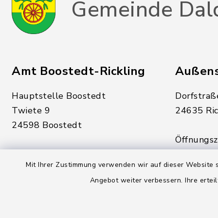
Gemeinde Dal
Amt Boostedt-Rickling
Außens
Hauptstelle Boostedt
Dorfstraß
Twiete 9
24635 Ric
24598 Boostedt
Öffnungsze
Öffnungszeiten hier:
Montag, D
Mit Ihrer Zustimmung verwenden wir auf dieser Website s
Montag, Dienstag, Donnerstag,
Freitag:
Angebot weiter verbessern. Ihre erteil
Freitag:
08:00 - 1
08:00 - 12:00 Uhr
sowie zus