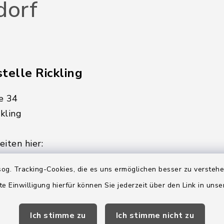
dorf
telle Rickling
e 34
kling
iten hier:
ienstag, Donnerstag,
og. Tracking-Cookies, die es uns ermöglichen besser zu versteh
te Einwilligung hierfür können Sie jederzeit über den Link in uns
2:00 Uhr
Ich stimme zu
Ich stimme nicht zu
ätzlich am Donnerstag: