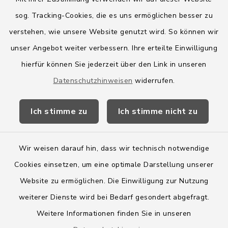
sog. Tracking-Cookies, die es uns ermöglichen besser zu
Quicklinks
verstehen, wie unsere Website genutzt wird. So können wir
Amt Boostedt-Rickling
unser Angebot weiter verbessern. Ihre erteilte Einwilligung
hierfür können Sie jederzeit über den Link in unseren
Amtsbroschüre
Datenschutzhinweisen
widerrufen.
Kreis Segeberg
Ich stimme zu
Ich stimme nicht zu
Wege-Zweckverband
Wir weisen darauf hin, dass wir technisch notwendige
Cookies einsetzen, um eine optimale Darstellung unserer
Website zu ermöglichen. Die Einwilligung zur Nutzung
Kontakt
weiterer Dienste wird bei Bedarf gesondert abgefragt.
Weitere Informationen finden Sie in unseren
Barrierefreiheit