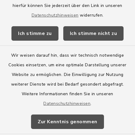
hierfür können Sie jederzeit über den Link in unseren
Amtsbroschüre
Datenschutzhinweisen
widerrufen.
Kreis Segeberg
Ich stimme zu
Ich stimme nicht zu
Wege-Zweckverband
Wir weisen darauf hin, dass wir technisch notwendige
Cookies einsetzen, um eine optimale Darstellung unserer
Website zu ermöglichen. Die Einwilligung zur Nutzung
Kontakt
weiterer Dienste wird bei Bedarf gesondert abgefragt.
Weitere Informationen finden Sie in unseren
Barrierefreiheit
Datenschutzhinweisen
.
Datenschutz
Zur Kenntnis genommen
Impressum