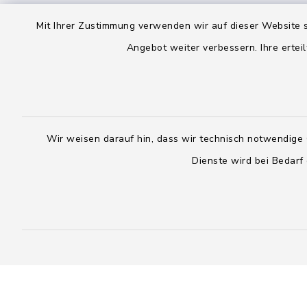
Öffnungszeiten hier:
Montag, D
Mit Ihrer Zustimmung verwenden wir auf dieser Website s
Montag, Dienstag, Donnerstag,
Freitag:
Angebot weiter verbessern. Ihre erteil
Freitag:
08:00 - 1
08:00 - 12:00 Uhr
sowie zus
sowie zusätzlich am Dienstag:
14:00 - 1
14:00 - 18:00 Uhr
Wir weisen darauf hin, dass wir technisch notwendige 
04328
Dienste wird bei Bedarf
04393 9976-0
04328
04393 9976-50
info@
rickling.d
info@amt-boostedt-
rickling.de