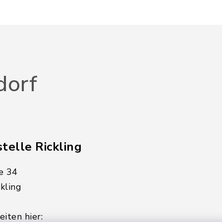
dorf
telle Rickling
e 34
kling
iten hier: