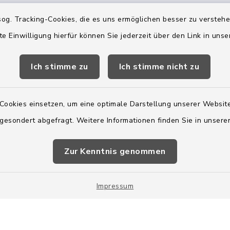
ienstag, Donnerstag,
og. Tracking-Cookies, die es uns ermöglichen besser zu versteh
te Einwilligung hierfür können Sie jederzeit über den Link in uns
2:00 Uhr
Ich stimme zu
Ich stimme nicht zu
ätzlich am Donnerstag:
8:00 Uhr
Cookies einsetzen, um eine optimale Darstellung unserer Website
 179-0
 gesondert abgefragt. Weitere Informationen finden Sie in unser
 - 179-44
amt-boostedt-
Zur Kenntnis genommen
e
Impressum