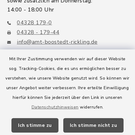
sowie zusätzlich am Donnerstag:
14:00 - 18:00 Uhr
04328 179-0
04328 - 179-44
info@amt-boostedt-rickling.de
Mit Ihrer Zustimmung verwenden wir auf dieser Website
sog. Tracking-Cookies, die es uns ermöglichen besser zu
Quicklinks
verstehen, wie unsere Website genutzt wird. So können wir
Amt Boostedt-Rickling
unser Angebot weiter verbessern. Ihre erteilte Einwilligung
hierfür können Sie jederzeit über den Link in unseren
Amtsbroschüre
Datenschutzhinweisen
widerrufen.
Kreis Segeberg
Ich stimme zu
Ich stimme nicht zu
Wege-Zweckverband