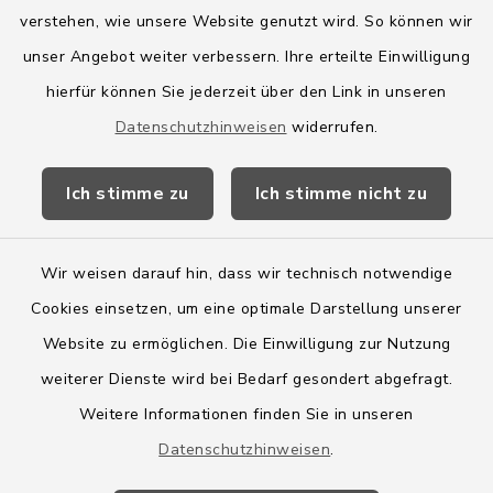
Quicklinks
verstehen, wie unsere Website genutzt wird. So können wir
Amt Boostedt-Rickling
unser Angebot weiter verbessern. Ihre erteilte Einwilligung
hierfür können Sie jederzeit über den Link in unseren
Amtsbroschüre
Datenschutzhinweisen
widerrufen.
Kreis Segeberg
Ich stimme zu
Ich stimme nicht zu
Wege-Zweckverband
Wir weisen darauf hin, dass wir technisch notwendige
Cookies einsetzen, um eine optimale Darstellung unserer
Website zu ermöglichen. Die Einwilligung zur Nutzung
Kontakt
weiterer Dienste wird bei Bedarf gesondert abgefragt.
Weitere Informationen finden Sie in unseren
Barrierefreiheit
Datenschutzhinweisen
.
Datenschutz