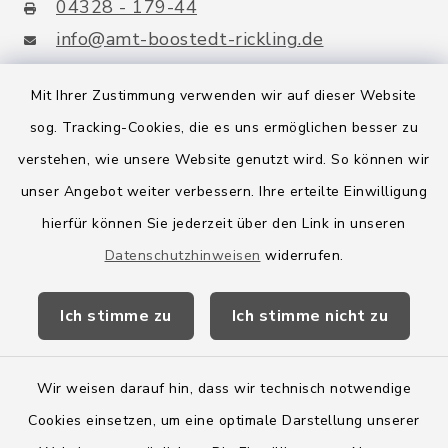
04328 - 179-44
info@amt-boostedt-rickling.de
Mit Ihrer Zustimmung verwenden wir auf dieser Website
sog. Tracking-Cookies, die es uns ermöglichen besser zu
Quicklinks
verstehen, wie unsere Website genutzt wird. So können wir
Amt Boostedt-Rickling
unser Angebot weiter verbessern. Ihre erteilte Einwilligung
hierfür können Sie jederzeit über den Link in unseren
Amtsbroschüre
Datenschutzhinweisen
widerrufen.
Kreis Segeberg
Ich stimme zu
Ich stimme nicht zu
Wege-Zweckverband
Wir weisen darauf hin, dass wir technisch notwendige
Cookies einsetzen, um eine optimale Darstellung unserer