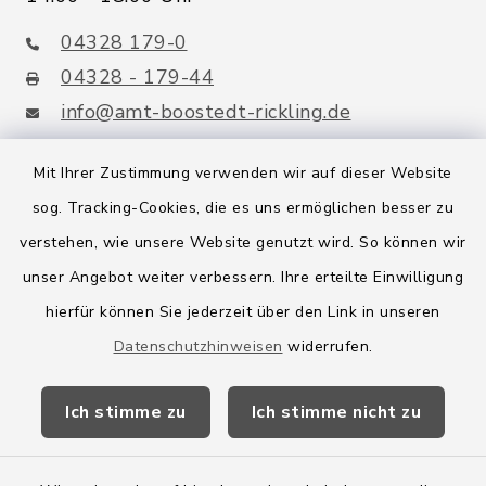
04328 179-0
04328 - 179-44
info@amt-boostedt-rickling.de
Mit Ihrer Zustimmung verwenden wir auf dieser Website
sog. Tracking-Cookies, die es uns ermöglichen besser zu
Quicklinks
verstehen, wie unsere Website genutzt wird. So können wir
Amt Boostedt-Rickling
unser Angebot weiter verbessern. Ihre erteilte Einwilligung
hierfür können Sie jederzeit über den Link in unseren
Amtsbroschüre
Datenschutzhinweisen
widerrufen.
Kreis Segeberg
Ich stimme zu
Ich stimme nicht zu
Wege-Zweckverband