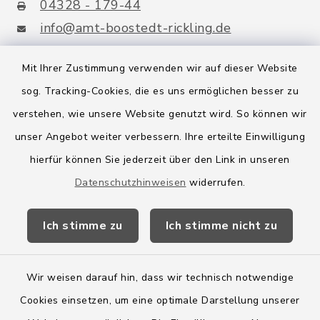
04328 - 179-44
info@amt-boostedt-rickling.de
Mit Ihrer Zustimmung verwenden wir auf dieser Website
sog. Tracking-Cookies, die es uns ermöglichen besser zu
Quicklinks
verstehen, wie unsere Website genutzt wird. So können wir
Amt Boostedt-Rickling
unser Angebot weiter verbessern. Ihre erteilte Einwilligung
hierfür können Sie jederzeit über den Link in unseren
Amtsbroschüre
Datenschutzhinweisen
widerrufen.
Kreis Segeberg
Ich stimme zu
Ich stimme nicht zu
Wege-Zweckverband
Wir weisen darauf hin, dass wir technisch notwendige
Cookies einsetzen, um eine optimale Darstellung unserer