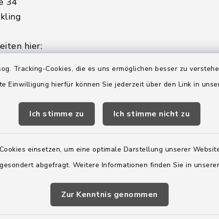
e 34
kling
iten hier:
ienstag, Donnerstag,
og. Tracking-Cookies, die es uns ermöglichen besser zu versteh
te Einwilligung hierfür können Sie jederzeit über den Link in uns
2:00 Uhr
Ich stimme zu
Ich stimme nicht zu
ätzlich am Donnerstag:
8:00 Uhr
Cookies einsetzen, um eine optimale Darstellung unserer Website
 179-0
 gesondert abgefragt. Weitere Informationen finden Sie in unser
 - 179-44
amt-boostedt-
Zur Kenntnis genommen
e