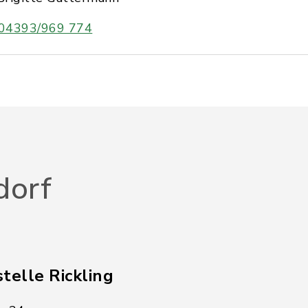
04393/969 774
dorf
telle Rickling