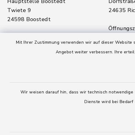
Hauptstelle Boostedt
Dorfstraß
Twiete 9
24635 Ric
24598 Boostedt
Öffnungsze
Öffnungszeiten hier:
Montag, D
Mit Ihrer Zustimmung verwenden wir auf dieser Website s
Montag, Dienstag, Donnerstag,
Freitag:
Angebot weiter verbessern. Ihre erteil
Freitag:
08:00 - 1
08:00 - 12:00 Uhr
sowie zus
sowie zusätzlich am Dienstag:
14:00 - 1
14:00 - 18:00 Uhr
Wir weisen darauf hin, dass wir technisch notwendige 
04328
Dienste wird bei Bedarf
04393 9976-0
04328
04393 9976-50
info@
rickling.d
info@amt-boostedt-
rickling.de