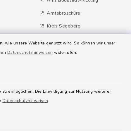
Amt Boostedt-Rickling
Amtsbroschüre
Kreis Segeberg
Wege-Zweckverband
en, wie unsere Website genutzt wird. So können wir unser
eren
Datenschutzhinweisen
widerrufen.
 zu ermöglichen. Die Einwilligung zur Nutzung weiterer
en
Datenschutzhinweisen
.