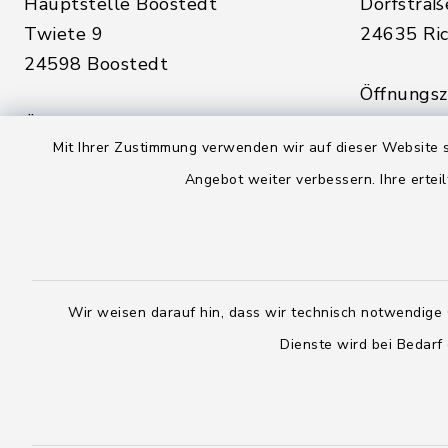
Hauptstelle Boostedt
Dorfstraß
Twiete 9
24635 Ric
24598 Boostedt
Öffnungsze
Öffnungszeiten hier:
Montag, D
Mit Ihrer Zustimmung verwenden wir auf dieser Website s
Montag, Dienstag, Donnerstag,
Freitag:
Angebot weiter verbessern. Ihre erteil
Freitag:
08:00 - 1
08:00 - 12:00 Uhr
sowie zus
sowie zusätzlich am Dienstag:
14:00 - 1
14:00 - 18:00 Uhr
Wir weisen darauf hin, dass wir technisch notwendige 
04328
04393 9976-0
Dienste wird bei Bedarf
04328
04393 9976-50
info@
rickling.d
info@amt-boostedt-
rickling.de