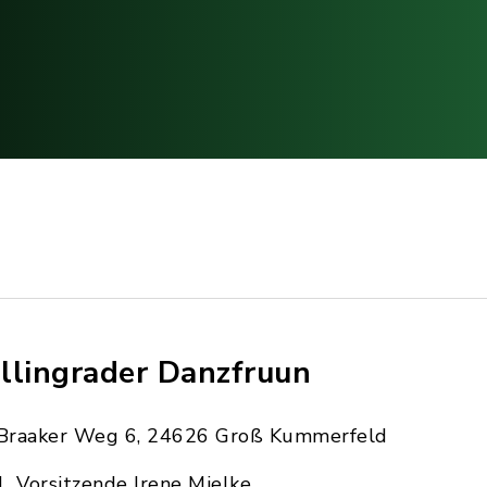
llingrader Danzfruun
Braaker Weg 6, 24626 Groß Kummerfeld
1. Vorsitzende Irene Mielke