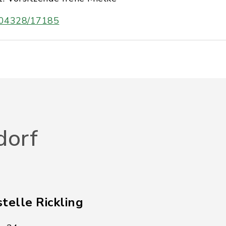
04328/17185
dorf
telle Rickling