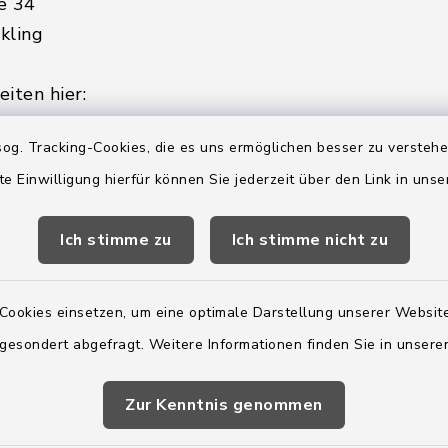
e 34
kling
iten hier:
ienstag, Donnerstag,
og. Tracking-Cookies, die es uns ermöglichen besser zu versteh
te Einwilligung hierfür können Sie jederzeit über den Link in uns
2:00 Uhr
Ich stimme zu
Ich stimme nicht zu
ätzlich am Donnerstag:
8:00 Uhr
Cookies einsetzen, um eine optimale Darstellung unserer Website
 179-0
 gesondert abgefragt. Weitere Informationen finden Sie in unser
 - 179-44
amt-boostedt-
e
Zur Kenntnis genommen