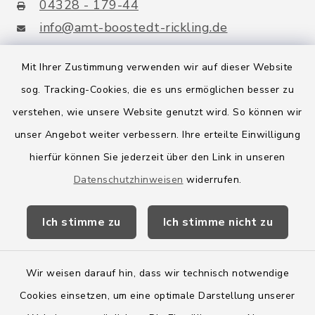
04328 - 179-44
info@amt-boostedt-rickling.de
Mit Ihrer Zustimmung verwenden wir auf dieser Website
sog. Tracking-Cookies, die es uns ermöglichen besser zu
Quicklinks
verstehen, wie unsere Website genutzt wird. So können wir
Amt Boostedt-Rickling
unser Angebot weiter verbessern. Ihre erteilte Einwilligung
hierfür können Sie jederzeit über den Link in unseren
Amtsbroschüre
Datenschutzhinweisen
widerrufen.
Kreis Segeberg
Ich stimme zu
Ich stimme nicht zu
Wege-Zweckverband
Wir weisen darauf hin, dass wir technisch notwendige
Cookies einsetzen, um eine optimale Darstellung unserer