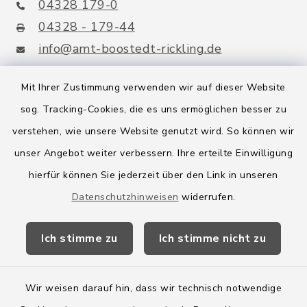
04328 179-0
04328 - 179-44
info@amt-boostedt-rickling.de
Mit Ihrer Zustimmung verwenden wir auf dieser Website
sog. Tracking-Cookies, die es uns ermöglichen besser zu
Quicklinks
verstehen, wie unsere Website genutzt wird. So können wir
Amt Boostedt-Rickling
unser Angebot weiter verbessern. Ihre erteilte Einwilligung
hierfür können Sie jederzeit über den Link in unseren
Amtsbroschüre
Datenschutzhinweisen
widerrufen.
Kreis Segeberg
Ich stimme zu
Ich stimme nicht zu
Wege-Zweckverband
Wir weisen darauf hin, dass wir technisch notwendige