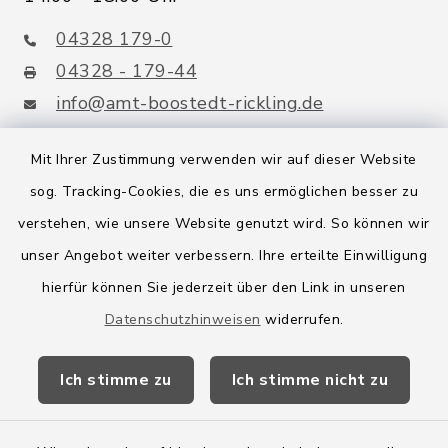
04328 179-0
04328 - 179-44
info@amt-boostedt-rickling.de
Mit Ihrer Zustimmung verwenden wir auf dieser Website
sog. Tracking-Cookies, die es uns ermöglichen besser zu
Quicklinks
verstehen, wie unsere Website genutzt wird. So können wir
Amt Boostedt-Rickling
unser Angebot weiter verbessern. Ihre erteilte Einwilligung
hierfür können Sie jederzeit über den Link in unseren
Amtsbroschüre
Datenschutzhinweisen
widerrufen.
Kreis Segeberg
Ich stimme zu
Ich stimme nicht zu
Wege-Zweckverband