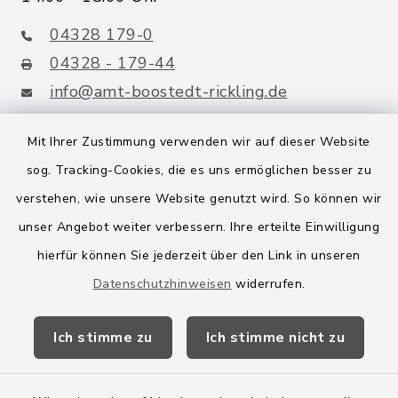
04328 179-0
04328 - 179-44
info@amt-boostedt-rickling.de
Mit Ihrer Zustimmung verwenden wir auf dieser Website
sog. Tracking-Cookies, die es uns ermöglichen besser zu
Quicklinks
verstehen, wie unsere Website genutzt wird. So können wir
Amt Boostedt-Rickling
unser Angebot weiter verbessern. Ihre erteilte Einwilligung
hierfür können Sie jederzeit über den Link in unseren
Amtsbroschüre
Datenschutzhinweisen
widerrufen.
Kreis Segeberg
Ich stimme zu
Ich stimme nicht zu
Wege-Zweckverband