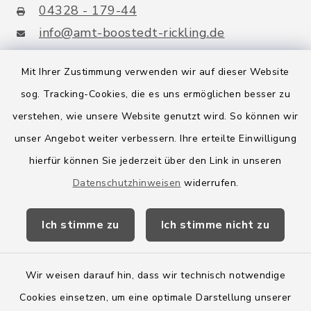
04328 - 179-44
info@amt-boostedt-rickling.de
Mit Ihrer Zustimmung verwenden wir auf dieser Website
sog. Tracking-Cookies, die es uns ermöglichen besser zu
Quicklinks
verstehen, wie unsere Website genutzt wird. So können wir
Amt Boostedt-Rickling
unser Angebot weiter verbessern. Ihre erteilte Einwilligung
hierfür können Sie jederzeit über den Link in unseren
Amtsbroschüre
Datenschutzhinweisen
widerrufen.
Kreis Segeberg
Ich stimme zu
Ich stimme nicht zu
Wege-Zweckverband
Wir weisen darauf hin, dass wir technisch notwendige
Cookies einsetzen, um eine optimale Darstellung unserer