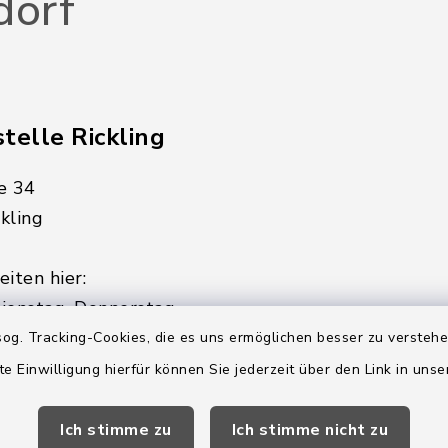
dorf
telle Rickling
e 34
kling
iten hier:
ienstag, Donnerstag,
og. Tracking-Cookies, die es uns ermöglichen besser zu versteh
2:00 Uhr
te Einwilligung hierfür können Sie jederzeit über den Link in uns
ätzlich am Donnerstag:
Ich stimme zu
Ich stimme nicht zu