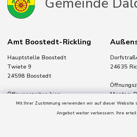
Gemeinde Dal
Amt Boostedt-Rickling
Außens
Hauptstelle Boostedt
Dorfstraß
Twiete 9
24635 Ric
24598 Boostedt
Öffnungsze
Öffnungszeiten hier:
Montag, D
Montag, Dienstag, Donnerstag,
Freitag:
Mit Ihrer Zustimmung verwenden wir auf dieser Website s
Freitag:
08:00 - 1
Angebot weiter verbessern. Ihre erteil
08:00 - 12:00 Uhr
sowie zus