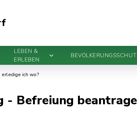
rf
LEBEN &
BEVÖLKERUNGSSCHUT
ERLEBEN
erledige ich wo?
 - Befreiung beantrag