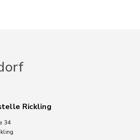
dorf
telle Rickling
e 34
kling