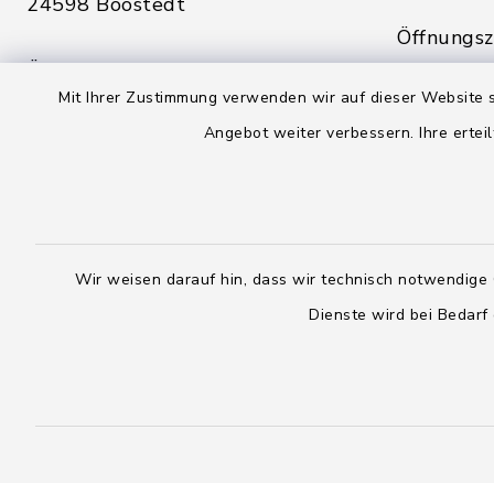
24598 Boostedt
Öffnungsze
Öffnungszeiten hier:
Montag, D
Mit Ihrer Zustimmung verwenden wir auf dieser Website s
Montag, Dienstag, Donnerstag,
Freitag:
Angebot weiter verbessern. Ihre erteil
Freitag:
08:00 - 1
08:00 - 12:00 Uhr
sowie zus
sowie zusätzlich am Dienstag:
14:00 - 1
14:00 - 18:00 Uhr
Wir weisen darauf hin, dass wir technisch notwendige 
04328
04393 9976-0
Dienste wird bei Bedarf
04328
04393 9976-50
info@
rickling.d
info@amt-boostedt-
rickling.de