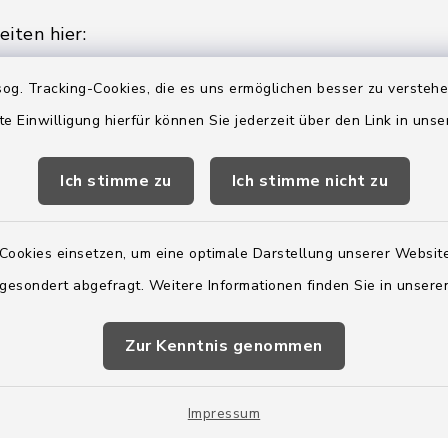
iten hier:
ienstag, Donnerstag,
og. Tracking-Cookies, die es uns ermöglichen besser zu versteh
te Einwilligung hierfür können Sie jederzeit über den Link in uns
2:00 Uhr
Ich stimme zu
Ich stimme nicht zu
ätzlich am Donnerstag:
8:00 Uhr
Cookies einsetzen, um eine optimale Darstellung unserer Website
 179-0
 gesondert abgefragt. Weitere Informationen finden Sie in unser
 - 179-44
amt-boostedt-
e
Zur Kenntnis genommen
Impressum