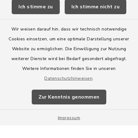
Ich stimme zu
Ich stimme nicht zu
Wege-Zweckverband
Wir weisen darauf hin, dass wir technisch notwendige
Cookies einsetzen, um eine optimale Darstellung unserer
Website zu ermöglichen. Die Einwilligung zur Nutzung
Kontakt
weiterer Dienste wird bei Bedarf gesondert abgefragt.
Weitere Informationen finden Sie in unseren
Barrierefreiheit
Datenschutzhinweisen
.
Datenschutz
Zur Kenntnis genommen
Impressum
Impressum
Sitemap
Cookie-Einstellungen