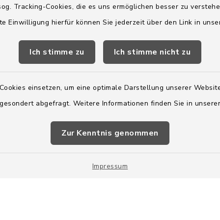
og. Tracking-Cookies, die es uns ermöglichen besser zu versteh
te Einwilligung hierfür können Sie jederzeit über den Link in uns
2:00 Uhr
Ich stimme zu
Ich stimme nicht zu
ätzlich am Donnerstag:
8:00 Uhr
Cookies einsetzen, um eine optimale Darstellung unserer Website
 179-0
 gesondert abgefragt. Weitere Informationen finden Sie in unser
 - 179-44
amt-boostedt-
e
Zur Kenntnis genommen
Impressum