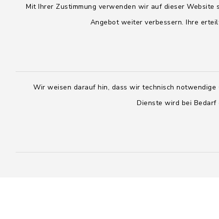
Mit Ihrer Zustimmung verwenden wir auf dieser Website s
Montag, Dienstag, Donnerstag,
Freitag:
Angebot weiter verbessern. Ihre erteil
Freitag:
08:00 - 1
08:00 - 12:00 Uhr
sowie zus
sowie zusätzlich am Dienstag:
14:00 - 1
14:00 - 18:00 Uhr
Wir weisen darauf hin, dass wir technisch notwendige 
04328
04393 9976-0
Dienste wird bei Bedarf
04328
04393 9976-50
info@
rickling.d
info@amt-boostedt-
rickling.de