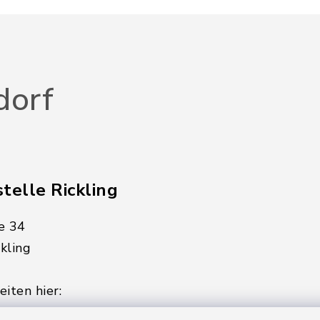
dorf
telle Rickling
e 34
kling
iten hier:
ienstag, Donnerstag,